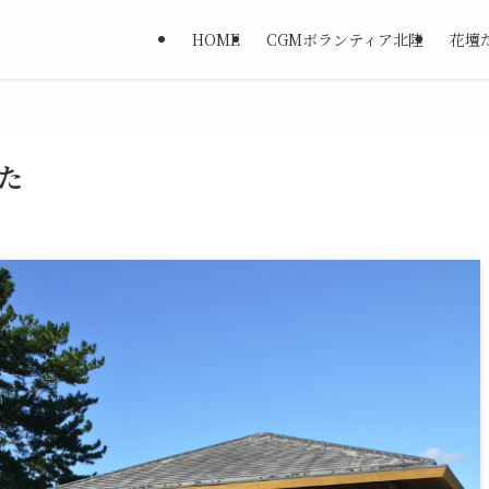
HOME
CGMボランティア北陸
花壇
た