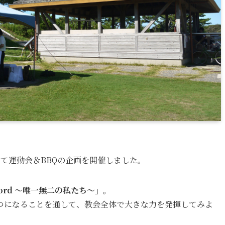
って運動会＆BBQの企画を開催しました。
 the lord ～唯一無二の私たち～」
。
つになることを通して、教会全体で大きな力を発揮してみよ
。