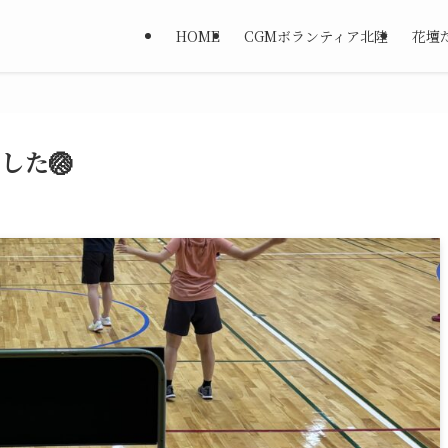
HOME
CGMボランティア北陸
花壇
した🏐